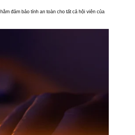
 nhằm đảm bảo tính an toàn cho tất cả hội viên của