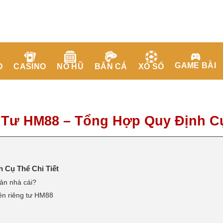
GAME BÀI
O
CASINO
NỔ HŨ
BẮN CÁ
XỔ SỐ
Tư HM88 – Tổng Hợp Quy Định Cụ
 Cụ Thể Chi Tiết
oản nhà cái?
ền riêng tư HM88