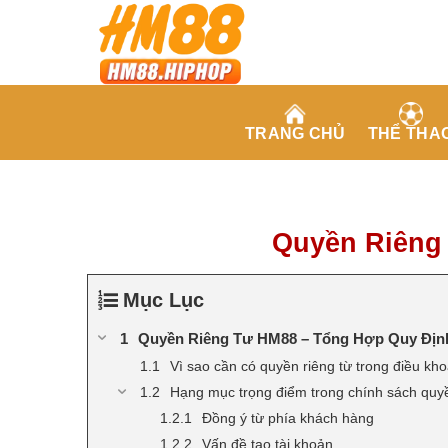
Bỏ
qua
nội
dung
TRANG CHỦ
THỂ THA
TRANG CHỦ
-
QUYỀN RIÊNG TƯ HM88
Quyền Riêng 
Mục Lục
Quyền Riêng Tư HM88 – Tổng Hợp Quy Định
Vì sao cần có quyền riêng từ trong điều kh
Hạng mục trọng điểm trong chính sách quy
Đồng ý từ phía khách hàng
Vấn đề tạo tài khoản