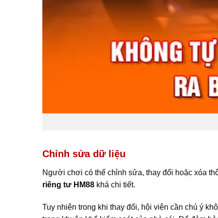
Chỉnh sửa dữ liệu
Người chơi có thể chỉnh sửa, thay đổi hoặc xóa th
riêng tư HM88
khá chi tiết.
Tuy nhiên trong khi thay đổi, hội viên cần chú ý 