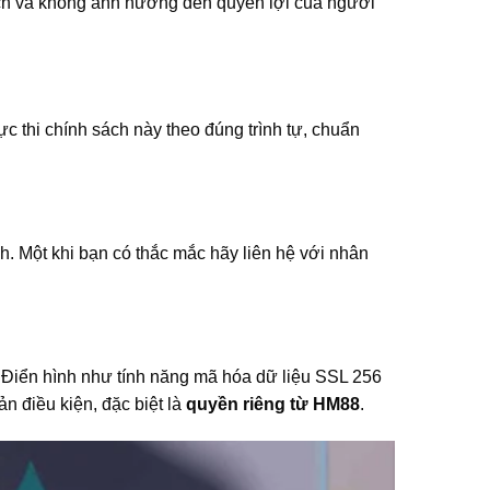
bạch và không ảnh hưởng đến quyền lợi của người
c thi chính sách này theo đúng trình tự, chuẩn
h. Một khi bạn có thắc mắc hãy liên hệ với nhân
. Điển hình như tính năng mã hóa dữ liệu SSL 256
ản điều kiện, đặc biệt là
quyền riêng từ HM88
.