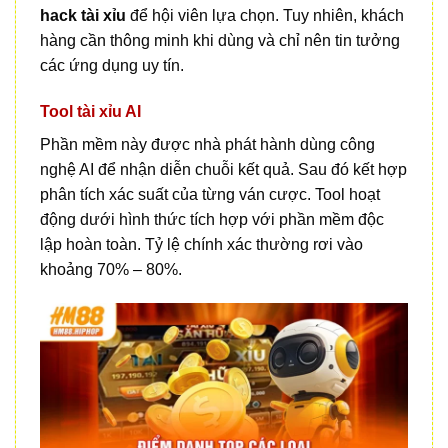
hack tài xỉu
để
hội viên lựa chọn. Tuy nhiên, khách
hàng cần thông minh khi dùng và chỉ nên tin tưởng
các ứng dụng uy tín.
Tool tài xỉu AI
Phần mềm này được nhà phát hành dùng công
nghệ AI để nhận diễn chuỗi kết quả. Sau đó kết hợp
phân tích xác suất của từng ván cược. Tool hoạt
động dưới hình thức tích hợp với phần mềm độc
lập hoàn toàn. Tỷ lệ chính xác thường rơi vào
khoảng 70% – 80%.