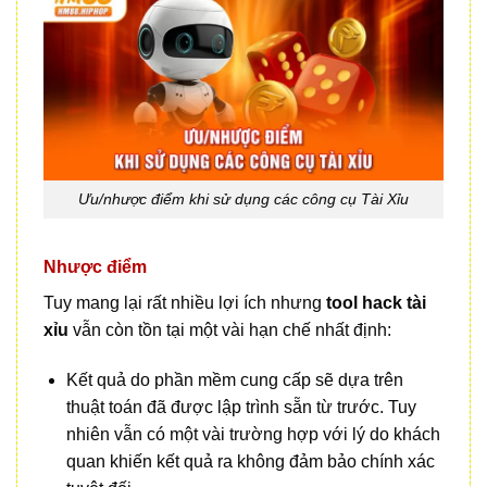
Ưu/nhược điểm khi sử dụng các công cụ Tài Xỉu
Nhược điểm
Tuy mang lại rất nhiều lợi ích nhưng
tool hack tài
xỉu
vẫn còn tồn tại một vài hạn chế nhất định:
Kết quả do phần mềm cung cấp sẽ dựa trên
thuật toán đã được lập trình sẵn từ trước. Tuy
nhiên vẫn có một vài trường hợp với lý do khách
quan khiến kết quả ra không đảm bảo chính xác