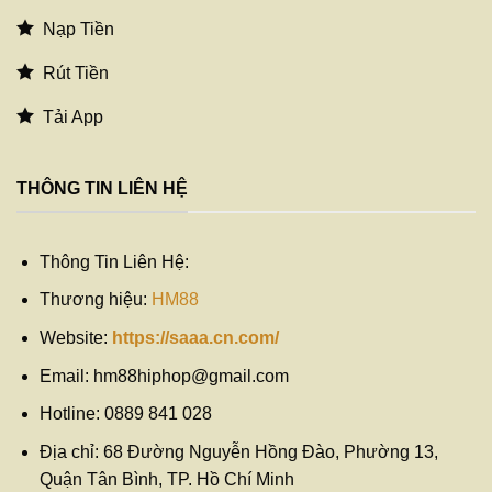
Nạp Tiền
Rút Tiền
Tải App
THÔNG TIN LIÊN HỆ
Thông Tin Liên Hệ:
Thương hiệu:
HM88
Website:
https://saaa.cn.com/
Email:
hm88hiphop@gmail.com
Hotline: 0889 841 028
Địa chỉ: 68 Đường Nguyễn Hồng Đào, Phường 13,
Quận Tân Bình, TP. Hồ Chí Minh