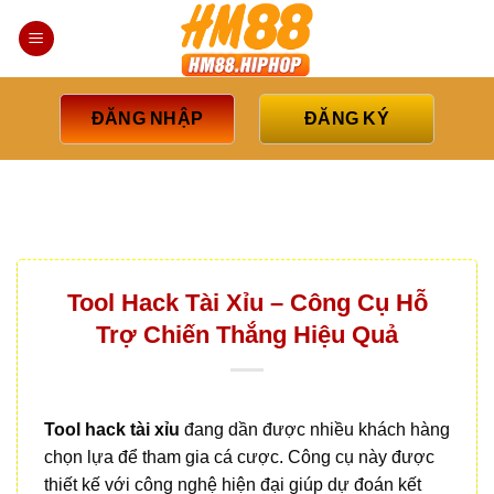
Bỏ
qua
nội
dung
ĐĂNG NHẬP
ĐĂNG KÝ
TRANG CHỦ
-
TIN TỨC
-
TOOL HACK TÀI XỈU – CÔNG CỤ HỖ
TRỢ CHIẾN THẮNG HIỆU QUẢ
Tool Hack Tài Xỉu – Công Cụ Hỗ
Trợ Chiến Thắng Hiệu Quả
Tool hack tài xỉu
đang dần được nhiều khách hàng
chọn lựa để tham gia cá cược. Công cụ này được
thiết kế với công nghệ hiện đại giúp dự đoán kết