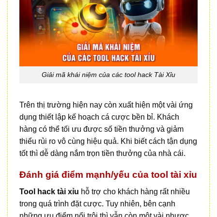
Giải mã khái niệm của các tool hack Tài Xỉu
Trên thị trường hiện nay còn xuất hiện một vài ứng
dụng thiết lập kế hoạch cá cược bền bỉ. Khách
hàng có thể tối ưu được số tiền thưởng và giảm
thiểu rủi ro vô cùng hiệu quả. Khi biết cách tận dụng
tốt thì dễ dàng nắm trọn tiền thưởng của nhà cái.
Đánh giá điểm mạnh/yếu của tool tài xỉu
Tool hack tài xỉu
hỗ trợ cho khách hàng rất nhiều
trong quá trình đặt cược. Tuy nhiên, bên cạnh
những ưu điểm nổi trội thì vẫn còn một vài nhược