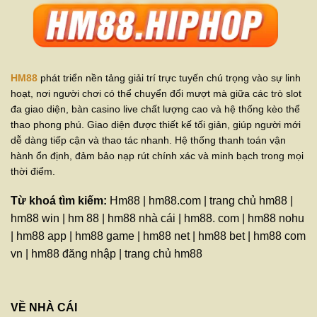
HM88
phát triển nền tảng giải trí trực tuyến chú trọng vào sự linh
hoạt, nơi người chơi có thể chuyển đổi mượt mà giữa các trò slot
đa giao diện, bàn casino live chất lượng cao và hệ thống kèo thể
thao phong phú. Giao diện được thiết kế tối giản, giúp người mới
dễ dàng tiếp cận và thao tác nhanh. Hệ thống thanh toán vận
hành ổn định, đảm bảo nạp rút chính xác và minh bạch trong mọi
thời điểm.
Từ khoá tìm kiếm:
Hm88 | hm88.com | trang chủ hm88 |
hm88 win | hm 88 | hm88 nhà cái | hm88. com | hm88 nohu
| hm88 app | hm88 game | hm88 net | hm88 bet | hm88 com
vn |
hm88 đăng nhập | trang chủ hm88
VỀ NHÀ CÁI