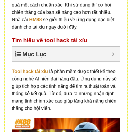
quả một cách chuẩn xác. Khi sử dụng thì cơ hội
chiến thắng của bạn sẽ nâng cao hơn rất nhiều.
Nhà cái
HM88
sẽ giới thiệu về ứng dụng đặc biệt
dành cho tài xỉu ngay dưới đây.
Tìm hiểu về tool hack tài xỉu
Mục Lục
Tool hack tài xỉu
là phần mềm được thiết kế theo
công nghệ AI hiện đại hàng đầu. Ứng dụng này sẽ
giúp tích hợp các tính năng để tìm ra thuật toán và
thống kê kết quả. Từ đó, đưa ra những nhận định
mang tính chính xác cao giúp tăng khả năng chiến
thắng cho hội viên.